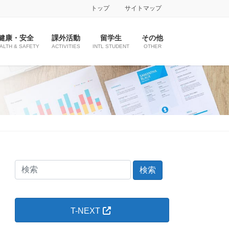
トップ
サイトマップ
健康・安全
課外活動
留学生
その他
ALTH & SAFETY
ACTIVITIES
INTL STUDENT
OTHER
検
索
＠
た
T-NEXT
ま
ゆ