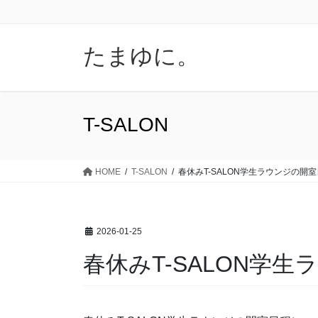
コ
ナ
ン
ビ
テ
ゲ
たまゆに。
ン
ー
ツ
シ
に
ョ
移
ン
T-SALON
動
に
移
動
HOME
T-SALON
春休みT-SALON学生ラウンジの開
2026-01-25
春休みT-SALON学