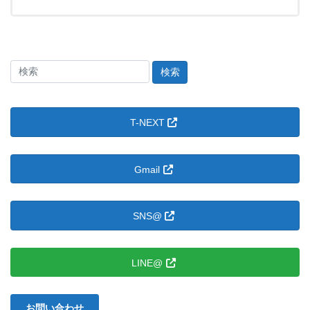
検
索
＠
た
T-NEXT
ま
ゆ
に。：
Gmail
SNS@
LINE@
お問い合わせ