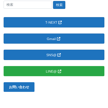
ジ
ジ
ジ
の
検
索
ペ
＠
ー
た
ジ
T-NEXT
ま
ゆ
送
に。：
り
Gmail
SNS@
LINE@
お問い合わせ