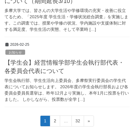
について（期間延長3/10）
多摩大学では、皆さんの大学生活や学修環境の充実・改善に役立
てるため、「2025年度 学生生活・学修状況総合調査」を実施しま
す。この調査では、授業や学修の状況、学内施設や支援体制に対
する満足度、学生生活の実態、そして卒業時 […]
2026-02-25
お知らせ
【学生会】経営情報学部学生会執行部代表・
各委員会代表について
学生会執行部、学生生活向上委員会、多摩祭実行委員会の学生代
表についてお知らせします。 2026年度の学生会執行部長および各
委員会委員長選挙は、昨年12月より実施し、本年1月に投票を行い
ました。 しかしながら、投票数が全学 […]
投
ペ
ペ
ペ
1
2
…
32
»
稿
ー
ー
ー