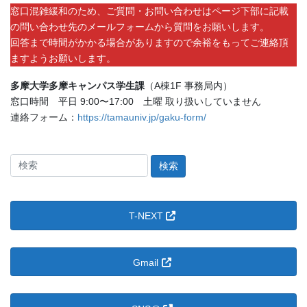
窓口混雑緩和のため、ご質問・お問い合わせはページ下部に記載
の問い合わせ先のメールフォームから質問をお願いします。
回答まで時間がかかる場合がありますので余裕をもってご連絡頂
ますようお願いします。
多摩大学多摩キャンパス学生課
（A棟1F 事務局内）
窓口時間 平日 9:00〜17:00 土曜 取り扱いしていません
連絡フォーム：
https://tamauniv.jp/gaku-form/
検
索
＠
た
T-NEXT
ま
ゆ
に。：
Gmail