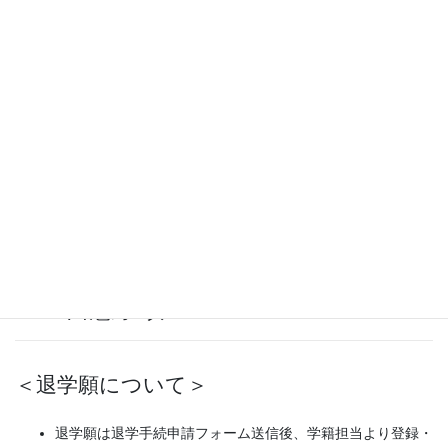
２．退学日について
春学期末退学の場合は９月30日付、秋学期末退学の場合は
３月31日付の退学日とします。
学費未納の場合は納付済みの学期終了時まで遡って退学とな
ります。
３．留意事項
＜退学願について＞
退学願は退学手続申請フォーム送信後、学籍担当より登録・